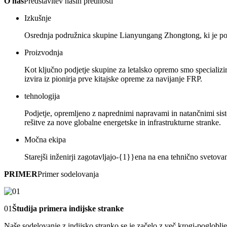
O nas
Predstavitev naših prednosti
Izkušnje
Osrednja podružnica skupine Lianyungang Zhongtong, ki je poded
Proizvodnja
Kot ključno podjetje skupine za letalsko opremo smo specializi
izvira iz pionirja prve kitajske opreme za navijanje FRP.
tehnologija
Podjetje, opremljeno z naprednimi napravami in natančnimi sist
rešitve za nove globalne energetske in infrastrukturne stranke.
Močna ekipa
Starejši inženirji zagotavljajo-{1}}ena na ena tehnično svetovan
PRIMER
Primer sodelovanja
01
Študija primera indijske stranke
Naše sodelovanje z indijsko stranko se je začelo z več krogi-pogloblj