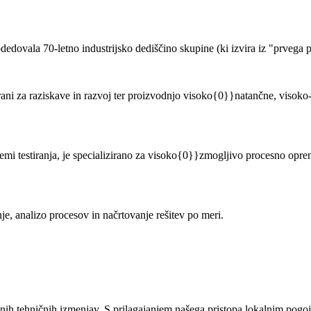
ovala 70-letno industrijsko dediščino skupine (ki izvira iz "prvega pe
rani za raziskave in razvoj ter proizvodnjo visoko{0}}natančne, visoko
emi testiranja, je specializirano za visoko{0}}zmogljivo procesno oprem
je, analizo procesov in načrtovanje rešitev po meri.
enih tehničnih izmenjav. S prilagajanjem našega pristopa lokalnim pogo