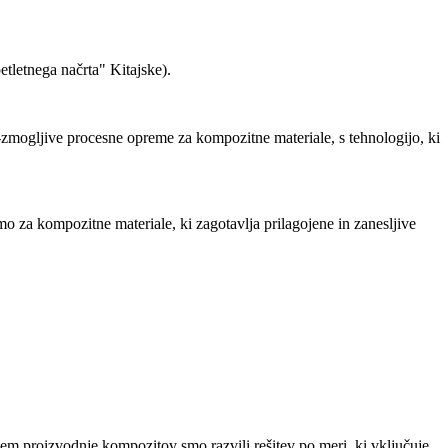
tletnega načrta" Kitajske).
-zmogljive procesne opreme za kompozitne materiale, s tehnologijo, ki
o za kompozitne materiale, ki zagotavlja prilagojene in zanesljive
jem proizvodnje kompozitov smo razvili rešitev po meri, ki vključuje