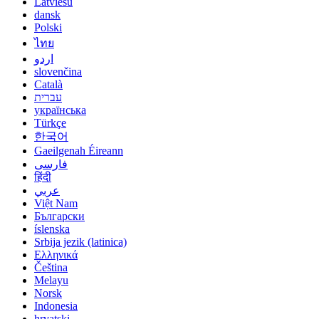
Latviešu
dansk
Polski
ไทย
اردو
slovenčina
Català
עברית
українська
Türkçe
한국어
Gaeilgenah Éireann
فارسی
हिंदी
عربي
Việt Nam
Български
íslenska
Srbija jezik (latinica)
Ελληνικά
Čeština
Melayu
Norsk
Indonesia
hrvatski