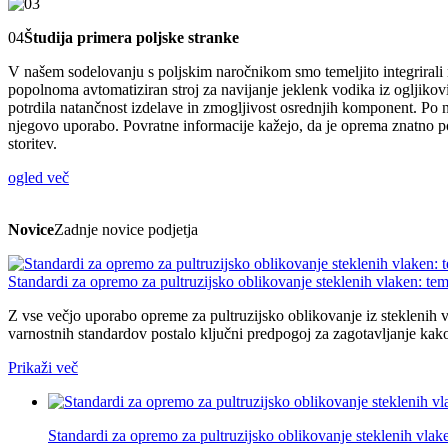
04
Študija primera poljske stranke
V našem sodelovanju s poljskim naročnikom smo temeljito integrirali n
popolnoma avtomatiziran stroj za navijanje jeklenk vodika iz ogljikovi
potrdila natančnost izdelave in zmogljivost osrednjih komponent. Po na
njegovo uporabo. Povratne informacije kažejo, da je oprema znatno po
storitev.
ogled več
Novice
Zadnje novice podjetja
Standardi za opremo za pultruzijsko oblikovanje steklenih vlaken: tem
Z vse večjo uporabo opreme za pultruzijsko oblikovanje iz steklenih vl
varnostnih standardov postalo ključni predpogoj za zagotavljanje kakov
Prikaži več
Standardi za opremo za pultruzijsko oblikovanje steklenih vlake