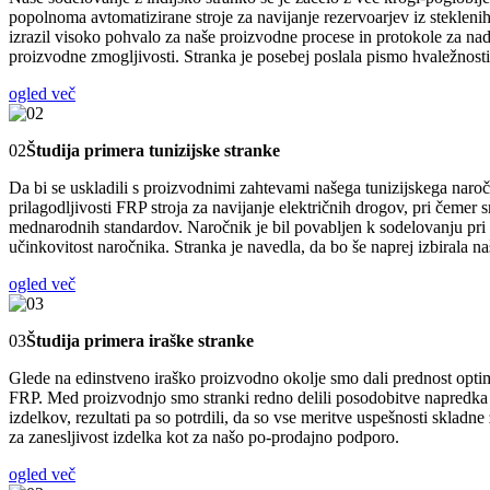
popolnoma avtomatizirane stroje za navijanje rezervoarjev iz stekleni
izrazil visoko pohvalo za naše proizvodne procese in protokole za nadz
proizvodne zmogljivosti. Stranka je posebej poslala pismo hvaležnosti, 
ogled več
02
Študija primera tunizijske stranke
Da bi se uskladili s proizvodnimi zahtevami našega tunizijskega naroč
prilagodljivosti FRP stroja za navijanje električnih drogov, pri čeme
mednarodnih standardov. Naročnik je bil povabljen k sodelovanju pri
učinkovitost naročnika. Stranka je navedla, da bo še naprej izbirala naš
ogled več
03
Študija primera iraške stranke
Glede na edinstveno iraško proizvodno okolje smo dali prednost optim
FRP. Med proizvodnjo smo stranki redno delili posodobitve napredka in 
izdelkov, rezultati pa so potrdili, da so vse meritve uspešnosti sklad
za zanesljivost izdelka kot za našo po-prodajno podporo.
ogled več