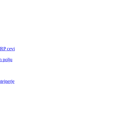
FRP cevi
m polju
tejnerje