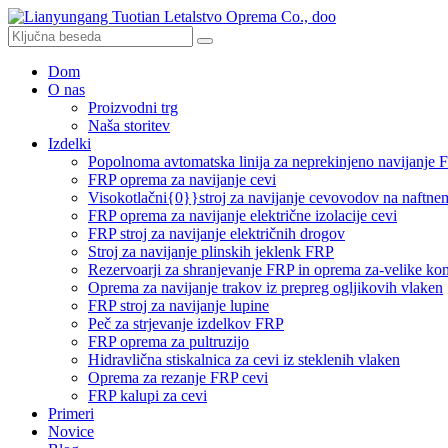
Dom
O nas
Proizvodni trg
Naša storitev
Izdelki
Popolnoma avtomatska linija za neprekinjeno navijanje 
FRP oprema za navijanje cevi
Visokotlačni{0}}stroj za navijanje cevovodov na naftne
FRP oprema za navijanje električne izolacije cevi
FRP stroj za navijanje električnih drogov
Stroj za navijanje plinskih jeklenk FRP
Rezervoarji za shranjevanje FRP in oprema za-velike kon
Oprema za navijanje trakov iz prepreg ogljikovih vlaken
FRP stroj za navijanje lupine
Peč za strjevanje izdelkov FRP
FRP oprema za pultruzijo
Hidravlična stiskalnica za cevi iz steklenih vlaken
Oprema za rezanje FRP cevi
FRP kalupi za cevi
Primeri
Novice