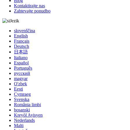
Blog
Kontaktirajte nas
Zahtevajte ponudbo
Jezik
slovenščina
English
Français
Deutsch
日本語
Italiano
Español
Português
русский
magyar
O'zbek
Eesti
Cymraeg
Svenska
România limbi
bosanski
Kreyòl Ayisyen
Nederlands
Malti