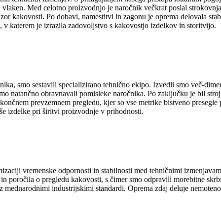
h vlaken. Med celotno proizvodnjo je naročnik večkrat poslal strokovnja
or kakovosti. Po dobavi, namestitvi in ​​zagonu je oprema delovala stab
v katerem je izrazila zadovoljstvo s kakovostjo izdelkov in storitvijo.
nika, smo sestavili specializirano tehnično ekipo. Izvedli smo več-dime
r smo natančno obravnavali pomisleke naročnika. Po zaključku je bil str
 končnem prevzemnem pregledu, kjer so vse metrike bistveno presegle 
e izdelke pri širitvi proizvodnje v prihodnosti.
izaciji vremenske odpornosti in stabilnosti med tehničnimi izmenjavami
poročila o pregledu kakovosti, s čimer smo odpravili morebitne skrbi. St
ne z mednarodnimi industrijskimi standardi. Oprema zdaj deluje nemoteno 