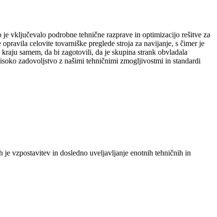
 je vključevalo podrobne tehnične razprave in optimizacijo rešitve za
pravila celovite tovarniške preglede stroja za navijanje, s čimer je
a kraju samem, da bi zagotovili, da je skupina strank obvladala
isoko zadovoljstvo z našimi tehničnimi zmogljivostmi in standardi
h je vzpostavitev in dosledno uveljavljanje enotnih tehničnih in