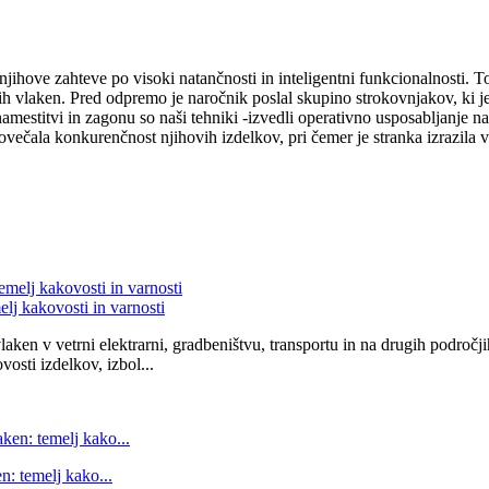
jihove zahteve po visoki natančnosti in inteligentni funkcionalnosti. To
h vlaken. Pred odpremo je naročnik poslal skupino strokovnjakov, ki je o
mestitvi in ​​zagonu so naši tehniki -izvedli operativno usposabljanje n
večala konkurenčnost njihovih izdelkov, pri čemer je stranka izrazila v
elj kakovosti in varnosti
aken v vetrni elektrarni, gradbeništvu, transportu in na drugih področji
osti izdelkov, izbol...
n: temelj kako...