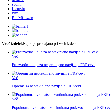
suomi
Lietuvių
বাংলা
Bai Miaowen
Vroč izdelek
Najbolje prodajano pri vseh izdelkih
Več
Proizvodna linija za neprekinjeno navijanje FRP cevi
Več
Oprema za neprekinjeno navijanje FRP cevi
Več
Popolnoma avtomatska kontinuirana proizvodna linija FRP cev