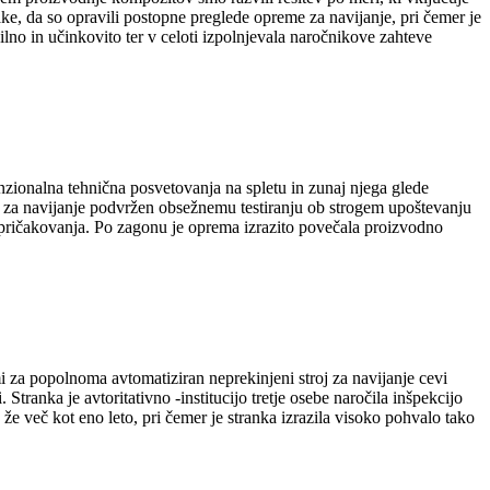
ke, da so opravili postopne preglede opreme za navijanje, pri čemer je
ilno in učinkovito ter v celoti izpolnjevala naročnikove zahteve
nzionalna tehnična posvetovanja na spletu in zunaj njega glede
oj za navijanje podvržen obsežnemu testiranju ob strogem upoštevanju
pričakovanja. Po zagonu je oprema izrazito povečala proizvodno
 za popolnoma avtomatiziran neprekinjeni stroj za navijanje cevi
ranka je avtoritativno -institucijo tretje osebe naročila inšpekcijo
že več kot eno leto, pri čemer je stranka izrazila visoko pohvalo tako